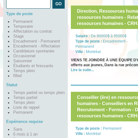
Direction, Ressources humai
Type de poste
ressources humaines - Relati
Permanent
ressources humaines - CRH
Temporaire
Affectation ou contrat
Salaire :
De 80000$ à 95000$
Stage
Encadrement - Permanent
Type de poste :
Encadrement -
Encadrement - Affectation
Permanent
Candidature spontanée
Ville :
Montréal
Occasionnel
VIENS TE JOINDRE À UNE ÉQUIPE DYN
Saisonnier
offerts aux jeunes, Dans la rue préconi
Étudiants et finissants
Lire la suite...
Temps plein
filled
Statut
Temps partiel ou temps plein
Conseiller (ère) en ressour
Temps partiel
Temps plein
humaines - Conseillers en RH
Liste de rappel
Recrutement - Formation - D
Permanent
ressources humaines - CRH
Expérience requise
Type de poste :
Permanent
Sans
Ville :
Montréal
6 mois à 1 an