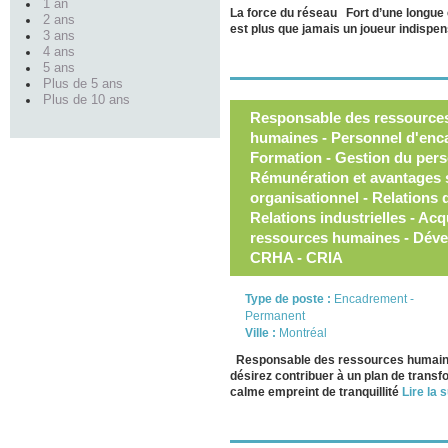
1 an
La force du réseau Fort d’une longue 
2 ans
est plus que jamais un joueur indispen
3 ans
4 ans
5 ans
Plus de 5 ans
Plus de 10 ans
Responsable des ressource
humaines - Personnel d'enca
Formation - Gestion du perso
Rémunération et avantages 
organisationnel - Relations de
Relations industrielles - Acq
ressources humaines - Dév
CRHA - CRIA
Type de poste :
Encadrement -
Permanent
Ville :
Montréal
Responsable des ressources humaines
désirez contribuer à un plan de trans
calme empreint de tranquillité
Lire la s