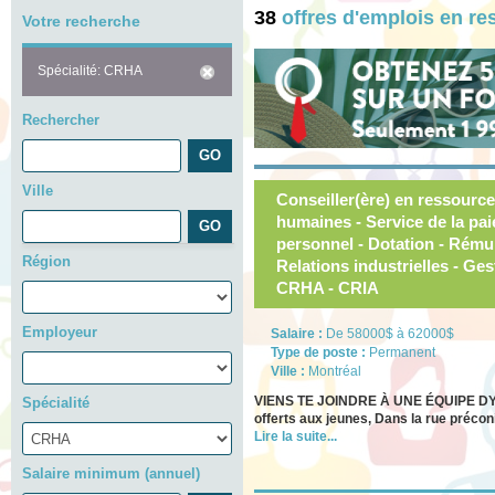
38
offres d'emplois en r
Votre recherche
Spécialité: CRHA
Rechercher
Ville
Conseiller(ère) en ressourc
humaines - Service de la pai
personnel - Dotation - Rému
Région
Relations industrielles - Ge
CRHA - CRIA
Employeur
Salaire :
De 58000$ à 62000$
Type de poste :
Permanent
Ville :
Montréal
VIENS TE JOINDRE À UNE ÉQUIPE DYN
Spécialité
offerts aux jeunes, Dans la rue préconi
Lire la suite...
Salaire minimum (annuel)