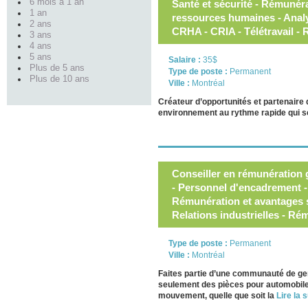
6 mois à 1 an
Santé et sécurité - Rémunéra
1 an
ressources humaines - Analy
2 ans
CRHA - CRIA - Télétravail 
3 ans
4 ans
5 ans
Salaire :
35$
Plus de 5 ans
Type de poste :
Permanent
Plus de 10 ans
Ville :
Montréal
Créateur d’opportunités et partenaire
environnement au rythme rapide qui se
Conseiller en rémunération
- Personnel d'encadrement -
Rémunération et avantages so
Relations industrielles - Ré
Type de poste :
Permanent
Ville :
Montréal
Faites partie d’une communauté de gen
seulement des pièces pour automobiles
mouvement, quelle que soit la
Lire la s