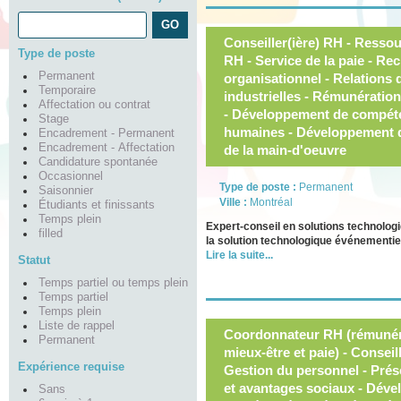
Conseiller(ière) RH - Resso
Type de poste
RH - Service de la paie - R
Permanent
organisationnel - Relations d
Temporaire
industrielles - Rémunération
Affectation ou contrat
- Développement de compéte
Stage
humaines - Développement d
Encadrement - Permanent
Encadrement - Affectation
de la main-d'oeuvre
Candidature spontanée
Occasionnel
Type de poste :
Permanent
Saisonnier
Ville :
Montréal
Étudiants et finissants
Temps plein
Expert-conseil en solutions technol
filled
la solution technologique événementi
Lire la suite...
Statut
Temps partiel ou temps plein
Temps partiel
Temps plein
Liste de rappel
Coordonnateur RH (rémunéra
Permanent
mieux-être et paie) - Consei
Expérience requise
Gestion du personnel - Prés
et avantages sociaux - Déve
Sans