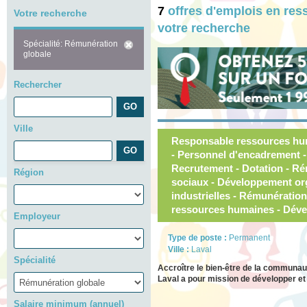
7
offres d'emplois en re
Votre recherche
votre recherche
Spécialité: Rémunération
globale
Rechercher
Ville
Responsable ressources hu
- Personnel d'encadrement - 
Recrutement - Dotation - R
Région
sociaux - Développement org
industrielles - Rémunération
ressources humaines - Dév
Employeur
Type de poste :
Permanent
Ville :
Laval
Spécialité
Accroître le bien-être de la communau
Laval a pour mission de développer et d
Salaire minimum (annuel)