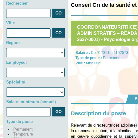
Rechercher
Conseil Cri de la santé e
Ville
COORDONNATEUR(TRICE)
ADMINISTRATIFS – RÉADA
2627-0001) - Psychologie or
Région
Salaire :
De 91736$ à 119257$
Type de poste :
Permanent
Employeur
Ville :
Mistissini
Spécialité
P
Salaire minimum (annuel)
Description du poste
Type de poste
Relevant du directeur(trice) adjoint(e
Permanent
la responsabilisation, à la planificati
Temporaire
en œuvre quotidienne et la supervis