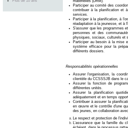
Plus de 10 ans
matérielles (DRM).
Participer au comité des coordon
contribuer à la planification et 
services.
Participer à la planification, à 
réadaptation à la jeunesse
, et à 
S'assurer que les programmes et 
personnes et des communautés 
physiques, sociaux, culturels et s
Participer au besoin à la mise e
système efficace pour la prépar
différents dossiers.
Responsabilités opérationnelles
Assurer l'organisation, la coord
clientèle du CCSSSJB dans le c
Assurer la fonction de program
différentes unités.
Assurer la planification quoti
adéquatement et en temps opport
Contribuer à assurer la planificat
en œuvre et le contrôle d'une q
des jeunes, en collaboration ave
Le respect et protection de l'indiv
L’assurance que la famille du c
échéant, dans le processus rattac