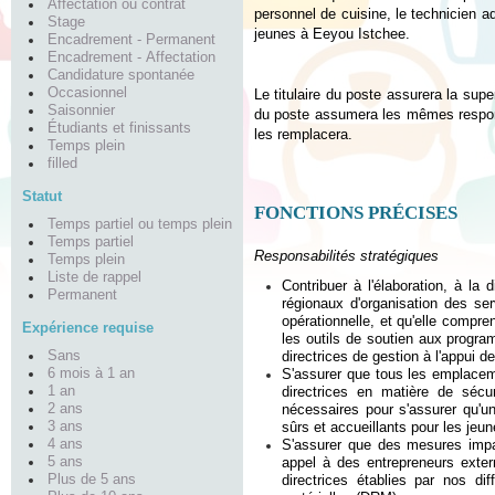
Affectation ou contrat
personnel de cuisine, le technicien ad
Stage
jeunes à Eeyou Istchee.
Encadrement - Permanent
Encadrement - Affectation
Candidature spontanée
Occasionnel
Le titulaire du poste assurera la supe
Saisonnier
du poste assumera les mêmes responsa
Étudiants et finissants
les remplacera.
Temps plein
filled
Statut
FONCTIONS PRÉCISES
Temps partiel ou temps plein
Temps partiel
Responsabilités stratégiques
Temps plein
Liste de rappel
Contribuer à l'élaboration, à la
Permanent
régionaux d'organisation des ser
opérationnelle, et qu'elle compre
Expérience requise
les outils de soutien aux progr
Sans
directrices de gestion à l'appui 
6 mois à 1 an
S'assurer que tous les emplacem
1 an
directrices en matière de séc
2 ans
nécessaires pour s'assurer qu'u
3 ans
sûrs et accueillants pour les jeun
4 ans
S'assurer que des mesures impar
5 ans
appel à des entrepreneurs extern
Plus de 5 ans
directrices établies par nos d