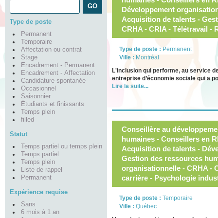
Développement organisationne
Acquisition de talents - Ge
Type de poste
CRHA - CRIA - Télétravail 
Permanent
Temporaire
Type de poste :
Permanent
Affectation ou contrat
Stage
Ville :
Montréal
Encadrement - Permanent
L'inclusion qui performe, au service 
Encadrement - Affectation
entreprise d’économie sociale qui a po
Candidature spontanée
Lire la suite...
Occasionnel
Saisonnier
Étudiants et finissants
Temps plein
filled
Conseillère au développeme
Statut
humaines - Conseillers en R
Temps partiel ou temps plein
Acquisition de talents - Dé
Temps partiel
Gestion des ressources hum
Temps plein
organisationnelle - CRHA -
Liste de rappel
carrière - Psychologie indust
Permanent
Expérience requise
Type de poste :
Temporaire
Sans
Ville :
Québec
6 mois à 1 an