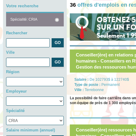
36
offres d'emplois en r
Votre recherche
Spécialité: CRIA
Rechercher
Ville
Conseiller(ère) en relations
humaines - Conseillers en RH
Gestion des ressources hu
Région
Salaire :
De 102793$ à 122740$
Type de poste :
Permanent
Ville :
Terrebonne
Employeur
La possibilité de faire carrière dans
son équipe de près de 1 300 employés 
Spécialité
Conseiller(ère) ressources
Salaire minimum (annuel)
humaines - Conseillers en R