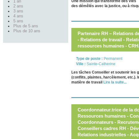
Une mission qui transforme des vies
1 an
des démêlés avec la justice, ou à ris
2 ans
3 ans
4 ans
5 ans
Plus de 5 ans
Plus de 10 ans
Partenaire RH – Relations d
- Relations de travail - Relat
ressources humaines - CRH
Type de poste :
Permanent
Ville :
Sainte-Catherine
Les tâches Conseiller et soutenir les g
(conflits, plaintes, harcèlement, etc.).
matière de travail
Lire la suite...
Coordonnateur.trice de la do
Ressources humaines - Cons
Coordonnateurs - Recrutemen
Conseillers cadres RH - Dév
Relations industrielles - Acq