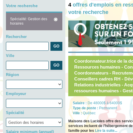
4
offres d'emplois en re
Votre recherche
votre recherche
Spécialité: Gestion des
horaires
Rechercher
Ville
Coordonnateur.trice de la do
Ressources humaines - Cons
Coordonnateurs - Recrutemen
Région
Conseillers cadres RH - Dév
Relations industrielles - Acq
ressources humaines - Gest
Employeur
Salaire :
De 48000$ à 64000$
Type de poste :
Permanent
Spécialité
Ville :
Québec
Maisons des Lucioles offre des servic
services incluent de l’hébergement de
famille pour les
Lire la suite...
Salaire minimum (annuel)