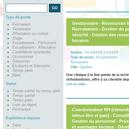
Type de poste
Gestionnaire - Ressources hu
Permanent
Recrutement - Gestion du pe
Temporaire
Affectation ou contrat
sécurité - Gestion des ress
Stage
horaires
Encadrement - Permanent
Encadrement - Affectation
Candidature spontanée
Salaire :
De 68000$ à 82000$
Occasionnel
Type de poste :
Encadrement -
Saisonnier
Permanent
Étudiants et finissants
Ville :
Québec
Temps plein
Une clinique à la fine pointe de la te
filled
orthodontistes, offre à sa clientèle d
Statut
Lire la suite...
Temps partiel ou temps plein
Temps partiel
Temps plein
Liste de rappel
Coordonnateur RH (rémunéra
Permanent
mieux-être et paie) - Consei
Expérience requise
Gestion du personnel - Prés
Sans
et avantages sociaux - Déve