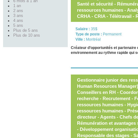
6 mois à 1 an
Santé et sécurité - Rémunéra
1 an
ressources humaines - Analy
2 ans
3 ans
CRHA - CRIA - Télétravail 
4 ans
5 ans
Salaire :
35$
Plus de 5 ans
Type de poste :
Permanent
Plus de 10 ans
Ville :
Montréal
Créateur d’opportunités et partenaire
environnement au rythme rapide qui se
Gestionnaire junior des res
Human Resources Manager) 
Conseillers en RH - Coordonn
recherche - Recrutement - F
ressources humaines - Hygiè
ressources humaines - Présen
directeur - Agents - Chefs de
Rémunération et avantages s
- Développement organisation
Responsable des stages - San