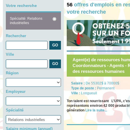
56
offres d'emplois en r
Votre recherche
votre recherche
Spécialité: Relations
industrielles
Rechercher
Ville
Agent(e) de ressources hum
Coordonnateurs - Agents - Re
des ressources humaines
Région
Salaire :
De 55302$ à 70000$
Type de poste :
Permanent
Employeur
Ville :
Longueuil
Ton talent est nourrissant L’UPA, c’es
représentons environ 42 000 productr
Spécialité
génération
Lire la suite...
Salaire minimum (annuel)