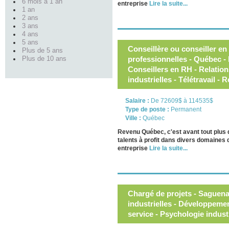
6 mois à 1 an
entreprise
Lire la suite...
1 an
2 ans
3 ans
4 ans
5 ans
Conseillère ou conseiller en
Plus de 5 ans
professionnelles - Québec 
Plus de 10 ans
Conseillers en RH - Relations
industrielles - Télétravail 
Salaire :
De 72609$ à 114535$
Type de poste :
Permanent
Ville :
Québec
Revenu Québec, c'est avant tout plus
talents à profit dans divers domaines 
entreprise
Lire la suite...
Chargé de projets - Saguenay
industrielles - Développem
service - Psychologie industr