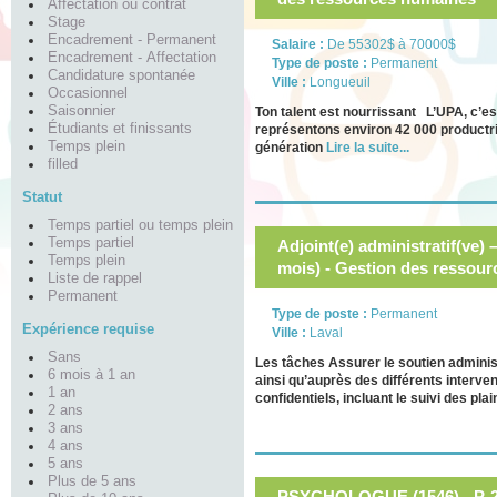
Affectation ou contrat
Stage
Encadrement - Permanent
Salaire :
De 55302$ à 70000$
Encadrement - Affectation
Type de poste :
Permanent
Candidature spontanée
Ville :
Longueuil
Occasionnel
Saisonnier
Ton talent est nourrissant L’UPA, c’es
Étudiants et finissants
représentons environ 42 000 productr
Temps plein
génération
Lire la suite...
filled
Statut
Temps partiel ou temps plein
Temps partiel
Adjoint(e) administratif(ve) 
Temps plein
mois) - Gestion des ressou
Liste de rappel
Permanent
Type de poste :
Permanent
Expérience requise
Ville :
Laval
Sans
Les tâches Assurer le soutien adminis
6 mois à 1 an
ainsi qu’auprès des différents interve
1 an
confidentiels, incluant le suivi des pla
2 ans
3 ans
4 ans
5 ans
Plus de 5 ans
PSYCHOLOGUE (1546) - P-26