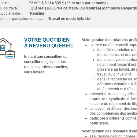
alaire :
72 609 $ à 114 535 $ (35 heures par semaine)
u de travail
:
Québec (3800, rue de Marly) ou Montréal (complexe Desjardi
atut d’emploi :
Régulier
de d’organisation du travail :
Travail en mode hybride
VOTRE QUOTIDIEN
Volet gestion des relations pro
exercer un rôle-conseil aup
À REVENU QUÉBEC
dans l’interprétation des
des directives et des or
En tant que conseillère ou
dans l’analyse des situa
conseiller en gestion des
notamment lorsqu’il est
relations professionnelles,
présence au travail, de 
vous devrez
travail ou d’invalidité,
dans la recherche de so
décisions éclairées, à é
qu’à prévenir et à réso
prévenir et traiter les griefs
auprès des syndicats et devant
le cadre du règlement de liti
concevoir et diffuser des fo
des compétences des gestion
participer à différents comit
particuliers.
Volet gestion des dossiers d’in
assurer une gestion rigoureu