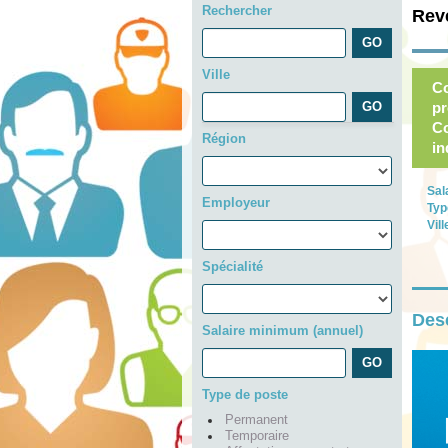
Rechercher
Rev
Ville
Co
pr
Co
Région
in
Sal
Employeur
Typ
Vill
Spécialité
Desc
Salaire minimum (annuel)
Type de poste
Permanent
Temporaire