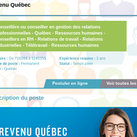
enu Québec
nseillère ou conseiller en gestion des relations
ofessionnelles - Québec - Ressources humaines -
nseillers en RH - Relations de travail - Relations
dustrielles - Télétravail - Ressources humaines
aire :
De 72609$ à 114535$
Expérience requise :
3 ans
e de poste :
Permanent
Statut :
Temps plein
e :
Québec
Postuler en ligne
Voir toutes les
ription du poste