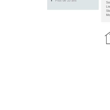
Plus de 10 ans
S
Lie
St
Mo