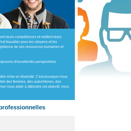
ent leurs compétences et mettent leurs
t travailler pour les citoyens et les
mpétence de ses ressources humaines et
oposons d'excellentes perspectives
ire riche en diversité. C'est pourquoi nous
table des femmes, des autochtones, des
r nous aider à atteindre cet objectif, nous
 professionnelles