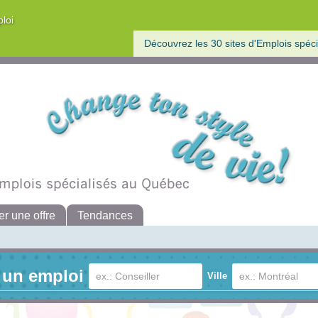
ploi
Découvrez les 30 sites d'Emplois spéci
er une offre
Tendances
 un emploi
Ville