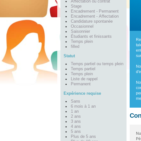
Affectation ou contrat
Stage
Encadrement - Permanent
Encadrement - Affectation
Candidature spontanée
Occasionnel
Saisonnier
Étudiants et finissants
Re
Temps plein
ta
filled
en
Statut
su
Temps partiel ou temps plein
No
Temps partiel
d'
Temps plein
Liste de rappel
No
Permanent
co
Expérience requise
pe
me
Sans
6 mois à 1 an
1 an
Con
2 ans
3 ans
4 ans
5 ans
Nu
Plus de 5 ans
Pér