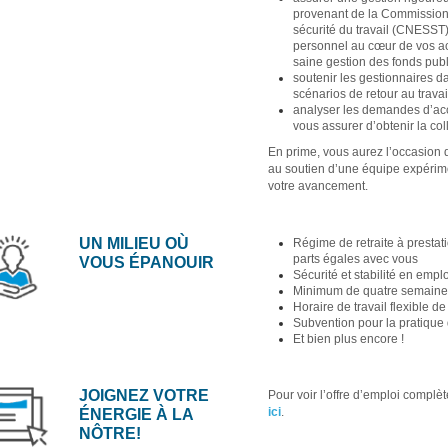
provenant de la Commission d
sécurité du travail (CNESST
personnel au cœur de vos ac
saine gestion des fonds publ
soutenir les gestionnaires d
scénarios de retour au trava
analyser les demandes d’ac
vous assurer d’obtenir la co
En prime, vous aurez l’occasion
au soutien d’une équipe expérime
votre avancement.
UN MILIEU OÙ
Régime de retraite à presta
parts égales avec vous
VOUS ÉPANOUIR
Sécurité et stabilité en emplo
Minimum de quatre semaine
Horaire de travail flexible 
Subvention pour la pratique 
Et bien plus encore !
JOIGNEZ VOTRE
Pour voir l’offre d’emploi complèt
ici
.
ÉNERGIE À LA
NÔTRE!