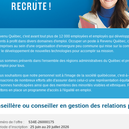
venu Québec, c'est avant tout plus de 12 000 employées et employés qui développ
lents à profit dans divers domaines d'emploi. Occuper un poste à Revenu Québec, c'es
treprises au sein d'une organisation d'envergure peu commune qui mise sur la co
r le développement de nouvelles technologies pour accomplir sa mission.
us sommes présents dans l'ensemble des régions administratives du Québec et pr
emploi pour tous.
us souhaitons que notre personnel soit à l'image de la société québécoise, c'est-à-d
nsacrons de nombreux efforts afin d'assurer dans celui-ci une représentation équi
rsonnes handicapées ainsi que des membres des minorités visibles et ethniques. Pou
ttons en place un programme d'accès à l'égalité en emploi.
seillère ou conseiller en gestion des relations
méro de l’offre :
534E-26000175
iode d’inscription :
25 juin au 20 juillet 2026