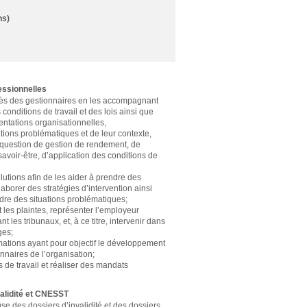
ns)
fessionnelles
rès des gestionnaires en les accompagnant
 conditions de travail et des lois ainsi que
ientations organisationnelles,
tions problématiques et de leur contexte,
 question de gestion de rendement, de
savoir-être, d’application des conditions de
lutions afin de les aider à prendre des
laborer des stratégies d’intervention ainsi
udre des situations problématiques;
 et les plaintes, représenter l’employeur
 les tribunaux, et, à ce titre, intervenir dans
ges;
rmations ayant pour objectif le développement
naires de l’organisation;
és de travail et réaliser des mandats
validité et CNESST
se des dossiers d’invalidité et des dossiers