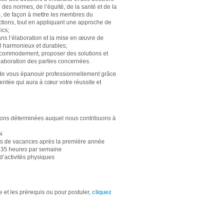
es normes, de l’équité, de la santé et de la
), de façon à mettre les membres du
tions, tout en appliquant une approche de
ics;
ans l’élaboration et la mise en œuvre de
il harmonieux et durables;
commodement, proposer des solutions et
llaboration des parties concernées.
 de vous épanouir professionnellement grâce
ntée qui aura à cœur votre réussite et
tions déterminées auquel nous contribuons à
i
s de vacances après la première année
de 35 heures par semaine
d’activités physiques
e et les prérequis ou pour postuler,
cliquez