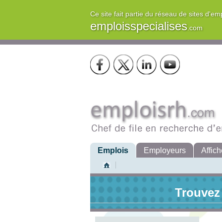
Ce site fait partie du réseau de sites d'em
emploisspecialises
.com
Emplois
Employeurs
Affich
Trouvez