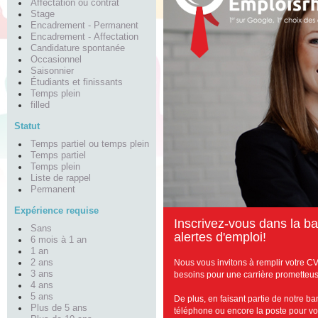
Affectation ou contrat
Stage
Encadrement - Permanent
Encadrement - Affectation
Candidature spontanée
Occasionnel
Saisonnier
Étudiants et finissants
Temps plein
filled
Statut
Temps partiel ou temps plein
Temps partiel
Temps plein
Liste de rappel
Permanent
Expérience requise
I
nscrivez-vous dans la b
Sans
alertes d'emploi!
6 mois à 1 an
1 an
Nous vous invitons à remplir votre C
2 ans
3 ans
besoins pour une carrière prometteus
4 ans
5 ans
De plus, en faisant partie de notre b
Plus de 5 ans
téléphone ou encore la poste pour vous