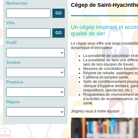
Rechercher
Cégep de Saint-Hyacinth
Ville
Un cégep inspirant et acce
qualité de vie!
Profil
Le cégep vous offre une large possibili
dynamique et innovateur.
La possibilité de concrétiser et d
La possibilité de faire une diffé
Secteur
sein de nos équipes de travail;
Mesures de conciliation travail/v
Régime de retraite, avantages so
Cafétéria et comptoir santé;
Salle de conditionnement physiq
Province
clinique d’hygiène dentaire, garde
(expositions, spectacles, etc.);
Programmes de cheminement de c
d’activités de reconnaissance, d
Région
santé.
Joignez-vous à notre équipe!