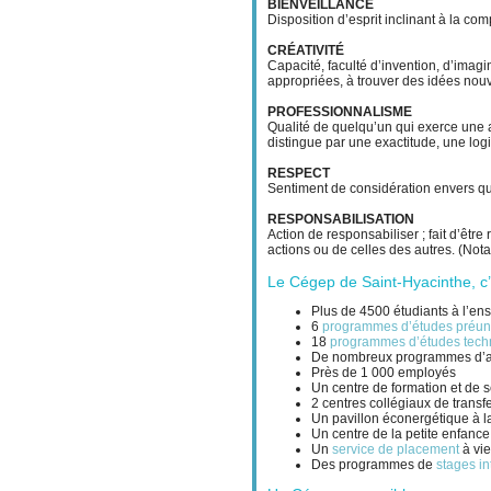
BIENVEILLANCE
Disposition d’esprit inclinant à la co
CRÉATIVITÉ
Capacité, faculté d’invention, d’imagin
appropriées, à trouver des idées nouv
PROFESSIONNALISME
Qualité de quelqu’un qui exerce une 
distingue par une exactitude, une log
RESPECT
Sentiment de considération envers quel
RESPONSABILISATION
Action de responsabiliser ; fait d’êtr
actions ou de celles des autres. (Not
Le Cégep de Saint-Hyacinthe, c
Plus de 4500 étudiants à l’ens
6
programmes d’études
préun
18
programmes d’études tech
De nombreux programmes d’atte
Près de 1 000 employés
Un centre de formation et de s
2 centres collégiaux de transf
Un pavillon éconergétique à la
Un centre de la petite enfance
Un
service de placement
à vie
Des programmes de
stages i