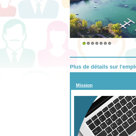
1
2
3
4
5
6
7
Plus de détails sur l'emp
Mission