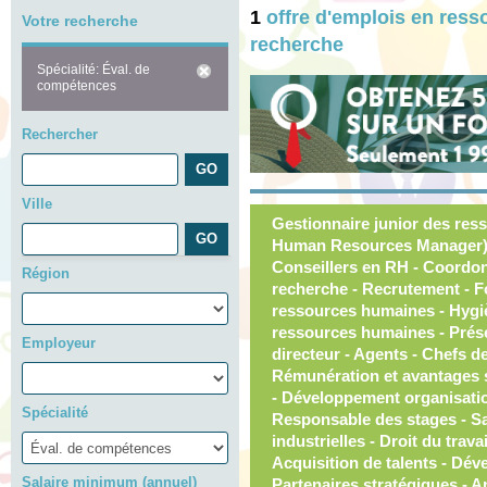
1
offre d'emplois en res
Votre recherche
recherche
Spécialité: Éval. de
compétences
Rechercher
Ville
Gestionnaire junior des res
Human Resources Manager) 
Conseillers en RH - Coordonn
Région
recherche - Recrutement - F
ressources humaines - Hygiè
ressources humaines - Présen
Employeur
directeur - Agents - Chefs de
Rémunération et avantages s
- Développement organisation
Spécialité
Responsable des stages - San
industrielles - Droit du trav
Acquisition de talents - Dé
Salaire minimum (annuel)
Partenaires stratégiques - 