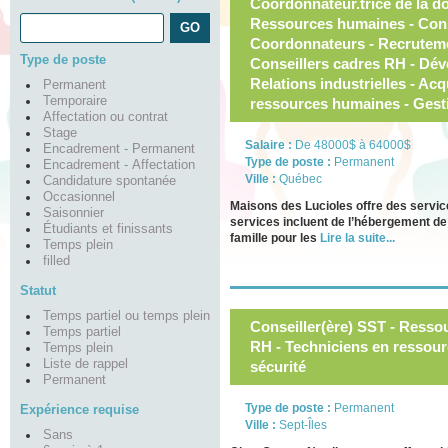
Coordonnateur.trice de la do
Ressources humaines - Cons
Coordonnateurs - Recrutemen
Type de poste
Conseillers cadres RH - Dév
Relations industrielles - Acq
Permanent
Temporaire
ressources humaines - Gest
Affectation ou contrat
Stage
Salaire :
De 48000$ à 64000$
Encadrement - Permanent
Type de poste :
Permanent
Encadrement - Affectation
Ville :
Québec
Candidature spontanée
Occasionnel
Maisons des Lucioles offre des servic
Saisonnier
services incluent de l’hébergement de
Étudiants et finissants
famille pour les
Lire la suite...
Temps plein
filled
Statut
Temps partiel ou temps plein
Conseiller(ère) SST - Resso
Temps partiel
RH - Techniciens en ressour
Temps plein
Liste de rappel
sécurité
Permanent
Type de poste :
Permanent
Expérience requise
Ville :
Sept-Îles
Sans