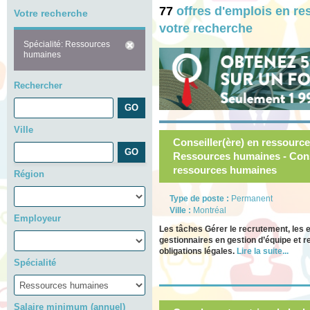
77
offres d'emplois en 
Votre recherche
votre recherche
Spécialité: Ressources
humaines
Rechercher
Ville
Conseiller(ère) en ressou
Ressources humaines - Cons
ressources humaines
Région
Type de poste :
Permanent
Ville :
Montréal
Employeur
Les tâches Gérer le recrutement, les 
gestionnaires en gestion d’équipe et re
obligations légales.
Lire la suite...
Spécialité
Salaire minimum (annuel)