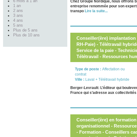
6 mois à 1 an
Chez Groupe Nordique, nous offrons bi
1 an
entreprise renommée pour son expertise
2 ans
transpo
Lire la suite...
3 ans
4 ans
5 ans
Plus de 5 ans
Plus de 10 ans
Conseiller(ère) implantation 
RH-Paie) - Télétravail hybri
Service de la paie - Technic
Télétravail - Ressources hu
Type de poste :
Affectation ou
contrat
Ville :
Laval + Télétravail hybride
Berger-Levrault: L’éditeur qui boulever
France qui s’adresse aux collectivité
Conseiller(ère) en formatio
organisationnel - Ressource
- Formation - Conseillers c