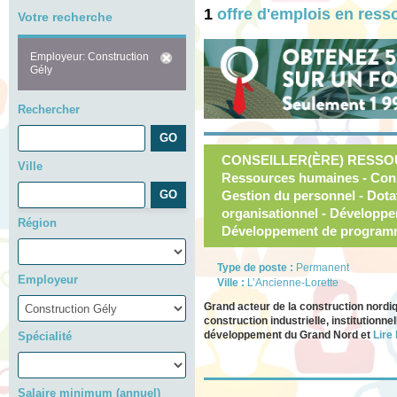
1
offre d'emplois en res
Votre recherche
Employeur: Construction
Gély
Rechercher
CONSEILLER(ÈRE) RESSO
Ville
Ressources humaines - Cons
Gestion du personnel - Dot
organisationnel - Développ
Région
Développement de progra
Type de poste :
Permanent
Employeur
Ville :
L’Ancienne-Lorette
Grand acteur de la construction nordi
construction industrielle, institutionne
développement du Grand Nord et
Lire 
Spécialité
Salaire minimum (annuel)