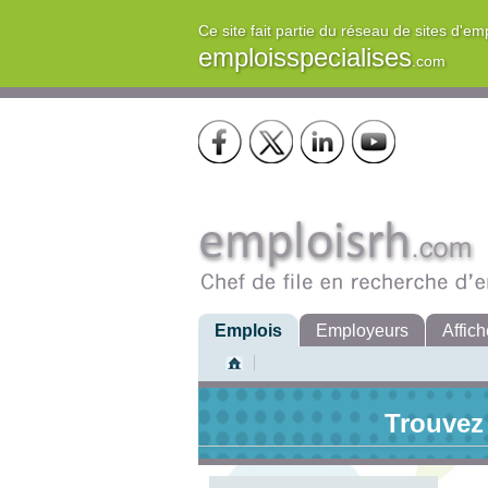
Ce site fait partie du réseau de sites d'em
emploisspecialises
.com
Emplois
Employeurs
Affich
Trouvez