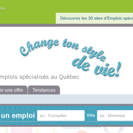
ploi
Découvrez les 30 sites d'Emplois spéci
er une offre
Tendances
 un emploi
Ville