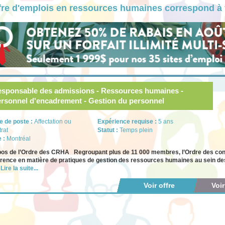
fre d'emplois en ressources humaines correspond à 
sponsable des admissions - Ressources humaines -
rsonnel d'encadrement - Gestion du personnel
e de poste :
Affectation ou
Expérience requise :
5 ans
trat
Statut :
Temps plein
e :
Montréal
pos de l’Ordre des CRHA Regroupant plus de 11 000 membres, l’Ordre des con
érence en matière de pratiques de gestion des ressources humaines au sein des 
c
Lire la suite...
Voir offre
Voi