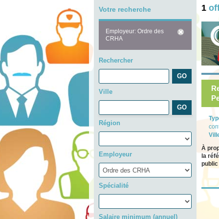
1
of
Votre recherche
Employeur: Ordre des
CRHA
Rechercher
Re
Ville
Pe
Typ
Région
con
Vill
À pro
Employeur
la réf
publi
Spécialité
Salaire minimum (annuel)