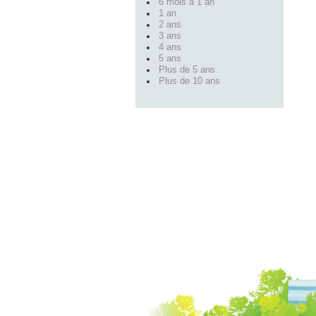
6 mois à 1 an
1 an
2 ans
3 ans
4 ans
5 ans
Plus de 5 ans
Plus de 10 ans