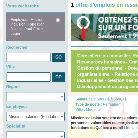
1
offre d'emplois en res
Votre recherche
Employeur: Mission
inclusion (Fondation
Jules et Paul-Émile
Léger)
Rechercher
Conseillère ou conseiller, 
Ressources humaines - Cons
Ville
Gestion du personnel - Dot
organisationnel - Relations d
industrielles - Gestion des 
Développement de program
Région
Salaire :
De 58000$ à 66907$
Type de poste :
Permanent
Employeur
Ville :
Montréal
Mission inclusion soutient des actions
personnes vulnérables ou marginalis
Spécialité
fondations du Québec à manif
Lire la s