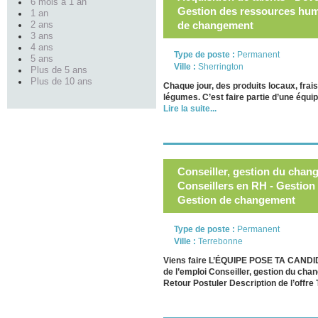
6 mois à 1 an
Gestion des ressources hum
1 an
de changement
2 ans
3 ans
4 ans
Type de poste :
Permanent
5 ans
Ville :
Sherrington
Plus de 5 ans
Plus de 10 ans
Chaque jour, des produits locaux, frai
légumes. C’est faire partie d’une équip
Lire la suite...
Conseiller, gestion du cha
Conseillers en RH - Gestion
Gestion de changement
Type de poste :
Permanent
Ville :
Terrebonne
Viens faire L’ÉQUIPE POSE TA CANDI
de l’emploi Conseiller, gestion du ch
Retour Postuler Description de l’offre