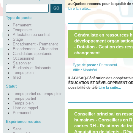
au Québec reconnu pour la qualité de 
Lire la suite...
Type de poste
Permanent
Temporaire
Généraliste en ressources h
Affectation ou contrat
Stage
développement organisation
Encadrement - Permanent
- Dotation - Gestion des re
Encadrement - Affectation
changement
Candidature spontanée
Occasionnel
Saisonnier
Type de poste :
Permanent
Étudiants et finissants
Ville :
Montréal
Temps plein
filled
ILAGIISAQ-Fédération des coopéra
ÉDUCATION ET DÉVELOPPEMENT ORGA
Statut
possibilité de télé
Lire la suite...
Temps partiel ou temps plein
Temps partiel
Temps plein
Liste de rappel
Permanent
Conseiller principal en res
humaines - Conseillers en R
Expérience requise
cadres RH - Relations de trav
Sans
Acquisition de talents - Dé