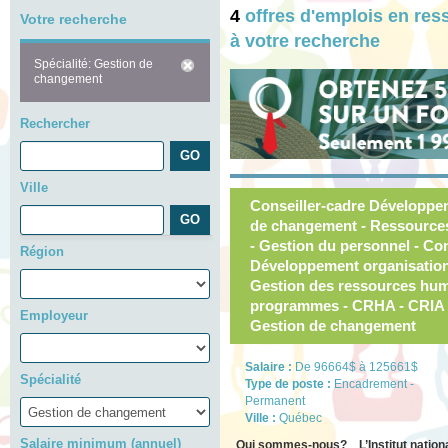
4
offres d'emplois en r
Votre recherche
à votre recherche
Spécialité: Gestion de
changement
Rechercher
Ville
Conseiller-cadre Développem
de changement - Ressources
- Gestion du personnel - Con
Région
Développement organisationne
Gestion des ressources hu
programmes - CRHA - CRIA -
Employeur
Gestion de changement
Salaire :
De 96664$ à 125661$
Spécialité
Type de poste :
Encadrement -
Permanent
Ville :
Québec
Salaire minimum (annuel)
Qui sommes-nous? L’Institut national 