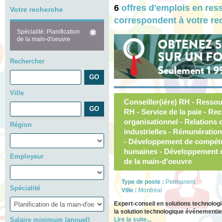
6
offres d'emplois en res
Votre recherche
correspondent à votre re
Spécialité: Planification
de la main-d'oeuvre
Rechercher
Ville
Conseiller(ière) RH - Resso
RH - Service de la paie - R
organisationnel - Relations d
Région
industrielles - Rémunération
- Développement de compéte
humaines - Développement d
Employeur
de la main-d'oeuvre
Type de poste :
Permanent
Spécialité
Ville :
Montréal
Expert-conseil en solutions technol
la solution technologique événementi
Salaire minimum (annuel)
Lire la suite...