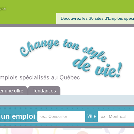
ploi
Découvrez les 30 sites d'Emplois spéci
er une offre
Tendances
 un emploi
Ville