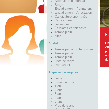
Affectation ou contrat
Stage
Encadrement - Permanent
Encadrement - Affectation
Candidature spontanée
Occasionnel
Saisonnier
Étudiants et finissants
Temps plein
Fa
filled
Ch
Statut
Au
Temps partiel ou temps plein
pr
Temps partiel
no
Temps plein
de
Liste de rappel
Permanent
Expérience requise
Sans
6 mois à 1 an
1 an
2 ans
3 ans
4 ans
5 ans
Plus de 5 ans