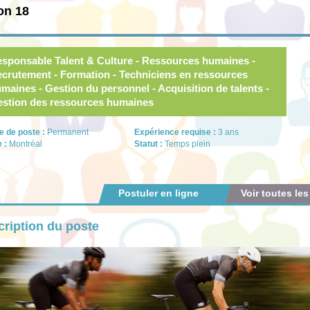
on 18
sponsable Talent & Culture - Ressources humaines -
crutement - Formation - Techniciens en ressources
maines - Gestion du personnel - Acquisition de talents -
stion des ressources humaines
e de poste :
Permanent
Expérience requise :
3 ans
e :
Montréal
Statut :
Temps plein
Postuler en ligne
Voir toutes les
ription du poste