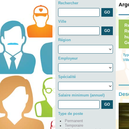
Rechercher
Arg
Ville
Re
Re
hu
Région
Ge
Typ
Employeur
Vill
Spécialité
Desc
Salaire minimum (annuel)
Type de poste
Permanent
Temporaire