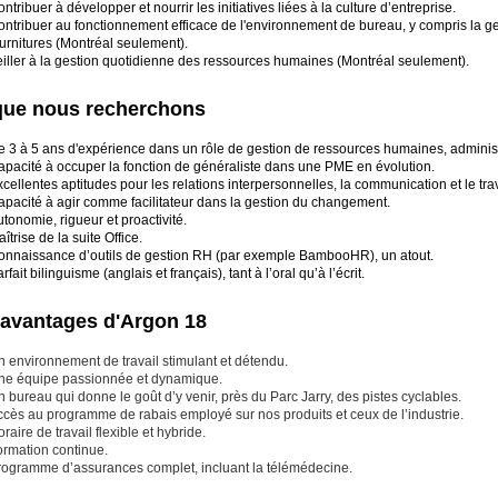
ntribuer à développer et nourrir les initiatives liées à la culture d’entreprise.
ontribuer au fonctionnement efficace de l'environnement de bureau, y compris la g
urnitures (Montréal seulement).
eiller à la gestion quotidienne des ressources humaines (Montréal seulement).
que nous recherchons
e 3 à 5 ans d'expérience dans un rôle de gestion de ressources humaines, administ
apacité à occuper la fonction de généraliste dans une PME en évolution.
cellentes aptitudes pour les relations interpersonnelles, la communication et le tra
apacité à agir comme facilitateur dans la gestion du changement.
tonomie, rigueur et proactivité.
îtrise de la suite Office.
onnaissance d’outils de gestion RH (par exemple BambooHR), un atout.
rfait bilinguisme (anglais et français), tant à l’oral qu’à l’écrit.
 avantages d'Argon 18
n environnement de travail stimulant et détendu.
ne équipe passionnée et dynamique.
 bureau qui donne le goût d’y venir, près du Parc Jarry, des pistes cyclables.
ccès au programme de rabais employé sur nos produits et ceux de l’industrie.
raire de travail flexible et hybride.
ormation continue.
rogramme d’assurances complet, incluant la télémédecine.