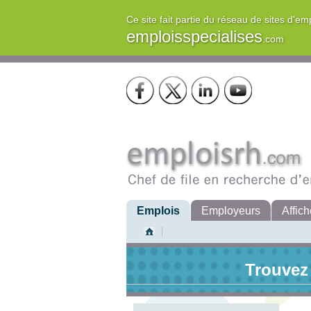
Ce site fait partie du réseau de sites d'em
emploisspecialises
.com
Emplois
Employeurs
Affich
Trouvez