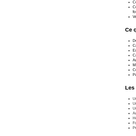
Co
C
fo
V
Ce 
D
C
Ex
C
Au
Ma
C
Pa
Les
U
U
Un
A
Ho
F
P