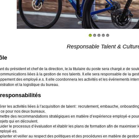
1
2
3
4
5
Responsable Talent & Cultur
ôle
t du président et chef de la direction, le.la titulaire du poste sera chargé.e de soute
 communications liées à la gestion de nos talents. Il.elle sera responsable de la ge
ppement des employé.e.s. Il.elle coordonnera les activités et les événements inter
istration et la logistique du bureau.
responsabilités
rer les activités liées à l’acquisition de talent : recrutement, embauche, onboardi
t ce pour nos deux bureaux.
mettre des recommandations stratégiques en matière d’expérience employé·e pour le
ojets qui en découlent.
uider le processus d’évaluation et établir les plans de formation afin de maximis
mployé·es.
planter et veiller au respect des politiques et des procédures en matière de gestion