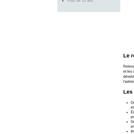
Plus de 10 ans
Le r
Relevan
et les
dévelo
l'admin
Les 
Gé
e
É
pr
G
e
Im