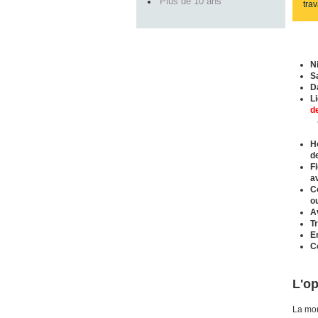
Plus de 10 ans
trav
N
S
D
L
d
H
d
F
a
C
o
A
T
En
C
L'op
La mon