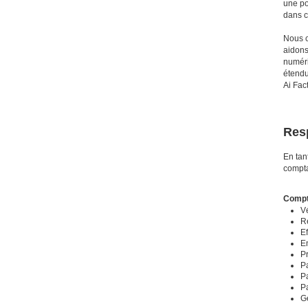
une po
dans c
Nous c
aidons
numéri
étendu
Ai Fac
Res
En tan
compta
Compta
Vé
Re
Ef
E
Pr
P
Pa
Pa
Gé