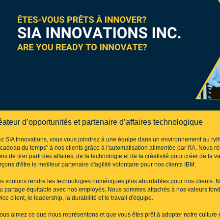
ateur d’opportunités et partenaire d’affaires technologique
z SIA Innovations, vous vous joindrez à une équipe dans un environnement au rythm
"cadeau du temps" à nos clients grâce à l'automatisation alimentée par l'IA. Nous 
ns de tirer parti des affaires, de la technologie et de la créativité pour créer de la v
rçons d'être le meilleur partenaire d'agilité volontaire pour nos clients IBM.
s voulons rendre les technologies numériques plus abordables pour nos clients. No
au partage équitable avec nos employés. Nous sommes attachés à nos valeurs fonda
ice client, le leadership, la durabilité et le travail d'équipe.
vous aimez ce que nous représentons et que vous êtes prêt à adopter notre culture