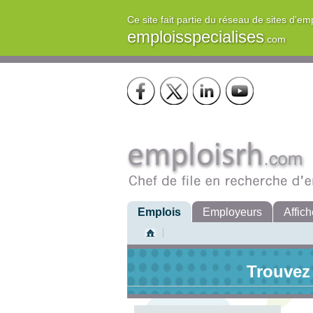
Ce site fait partie du réseau de sites d'em
emploisspecialises
.com
Emplois
Employeurs
Affich
Trouvez