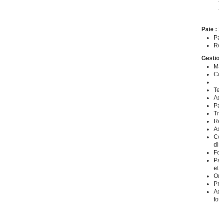
Paie :
Pa
R
Gestio
Ma
C
Te
Ac
Pa
Tr
R
As
Co
di
Fo
Pa
et
O
Pr
Ac
fo