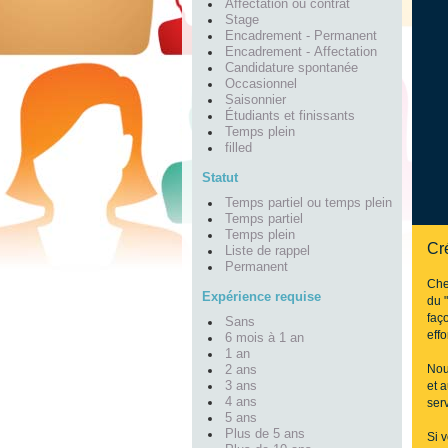
Affectation ou contrat
Stage
Encadrement - Permanent
Encadrement - Affectation
Candidature spontanée
Occasionnel
Saisonnier
Étudiants et finissants
Temps plein
filled
Statut
Temps partiel ou temps plein
Temps partiel
Temps plein
Cré
Liste de rappel
Permanent
Che
Expérience requise
du 
faço
Sans
effo
6 mois à 1 an
1 an
Nou
2 ans
3 ans
et 
4 ans
serv
5 ans
Plus de 5 ans
Si 