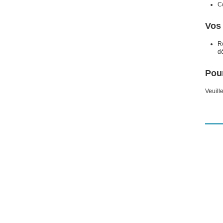
C
Vos 
Re
dé
Pour
Veuill