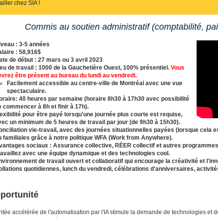
ailler chez SIA !
Commis au soutien administratif (comptabilité, pa
iveau : 3-5 années
alaire : 58,916$
ate de début :
27 mars ou 3 avril
2023
ieu de travail : 1000 de la Gauchetière Ouest, 100% présentiel.
Vous
evrez être présent au bureau du lundi au vendredi.
Facilement accessible au centre-ville de Montréal avec une vue
spectaculaire.
oraire: 40 heures par semaine (horaire 8h30 à 17h30 avec possibilité
e commencer à 8h et finir à 17h).
lexibilité pour être payé lorsqu'une journée plus courte est requise,
vec un minimum de 5 heures de travail par jour (de 9h30 à 15h30).
onciliation vie-travail, avec des journées situationnelles payées (lorsque cela 
u familiales grâce à notre politique WFA (Work from Anywhere).
vantages sociaux : Assurance collective, RÉER collectif et autres programmes
ravaillez avec une équipe dynamique et des technologies cool.
vironnement de travail ouvert et collaboratif qui encourage la créativité et l'in
ollations quotidiennes, lunch du vendredi, célébrations d'anniversaires, activités
portunité
tée accélérée de l'automatisation par l'IA stimule la demande de technologies et 