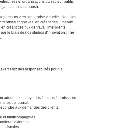
entreprises et organisations du secteur public
ant par la côte ouest).
 parcours vers l'entreprise virtuelle. Nous les
ntreprises cognitives, en créant des jumeaux
n créant des flux de travail intelligents
par le biais de nos studios d'innovation : The
s.
 exercerez des responsabilités pour la
on adéquate, et payer les factures fournisseurs.
ritures de journal.
 répondre aux demandes des clients.
se et multicompagnies.
uditeurs externes.
ons fiscales.