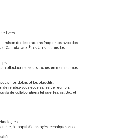
de livres.
it en raison des interactions fréquentes avec des
 le Canada, aux États-Unis et dans les
emps.
cité à effectuer plusieurs tâches en même temps.
ecter les délais et les objectifs.
s, de rendez-vous et de salles de réunion.
outils de collaborations tel que Teams, Box et
chnologies.
lientèle, à l’appui d’employés techniques et de
haitée.