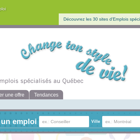
ploi
Découvrez les 30 sites d'Emplois spéci
er une offre
Tendances
 un emploi
Ville