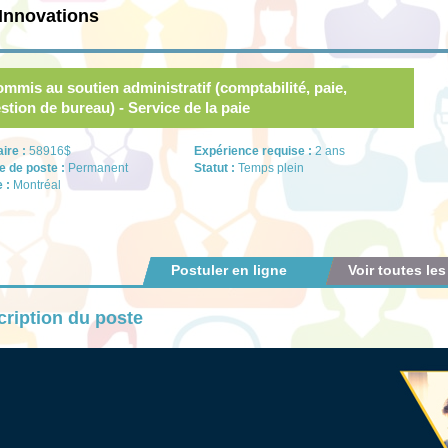
Innovations
mmis au soutien administratif (comptabilité, paie,
stion de bureau) - Service de la paie
aire :
58916$
Expérience requise :
2 ans
e de poste :
Permanent
Statut :
Temps plein
e :
Montréal
Postuler en ligne
Voir toutes les
ription du poste