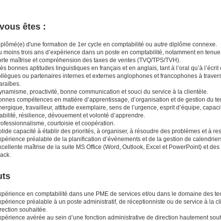
vous êtes :
iplômé(e) d'une formation de 1er cycle en comptabilité ou autre diplôme connexe.
u moins trois ans d’expérience dans un poste en comptabilité, notamment en tenue 
orte maîtrise et compréhension des taxes de ventes (TVQ/TPS/TVH).
ès bonnes aptitudes linguistiques en français et en anglais, tant à l’oral qu’à l’écr
ollègues ou partenaires internes et externes anglophones et francophones à travers
araïbes.
namisme, proactivité, bonne communication et souci du service à la clientèle.
onnes compétences en matière d’apprentissage, d’organisation et de gestion du t
ergique, travailleur, attitude exemplaire, sens de l’urgence, esprit d’équipe, capa
abilité, résilience, dévouement et volonté d’apprendre.
ofessionnalisme, courtoisie et coopération.
lide capacité à établir des priorités, à organiser, à résoudre des problèmes et à resp
périence préalable de la planification d’événements et de la gestion de calendrier
cellente maîtrise de la suite MS Office (Word, Outlook, Excel et PowerPoint) et des 
ack.
uts
xpérience en comptabilité dans une PME de services et/ou dans le domaine des te
périence préalable à un poste administratif, de réceptionniste ou de service à la c
rection souhaitée.
xpérience avérée au sein d’une fonction administrative de direction hautement sou