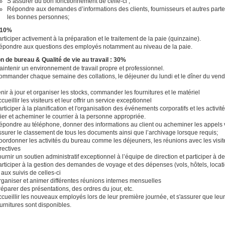
S’assurer du bon fonctionnement de celle-ci ;
Répondre aux demandes d’informations des clients, fournisseurs et autres partenai
les bonnes personnes;
 10%
rticiper activement à la préparation et le traitement de la paie (quinzaine).
épondre aux questions des employés notamment au niveau de la paie.
n de bureau & Qualité de vie au travail : 30%
intenir un environnement de travail propre et professionnel.
ommander chaque semaine des collations, le déjeuner du lundi et le dîner du vend
nir à jour et organiser les stocks, commander les fournitures et le matériel
cueillir les visiteurs et leur offrir un service exceptionnel
rticiper à la planification et l'organisation des événements corporatifs et les activit
ier et acheminer le courrier à la personne appropriée.
épondre au téléphone, donner des informations au client ou acheminer les appels 
surer le classement de tous les documents ainsi que l’archivage lorsque requis;
ordonner les activités du bureau comme les déjeuners, les réunions avec les visiteur
rectives
urnir un soutien administratif exceptionnel à l’équipe de direction et participer à d
rticiper à la gestion des demandes de voyage et des dépenses (vols, hôtels, locatio
 aux suivis de celles-ci
rganiser et animer différentes réunions internes mensuelles
éparer des présentations, des ordres du jour, etc.
cueillir les nouveaux employés lors de leur première journée, et s'assurer que leur s
urnitures sont disponibles.