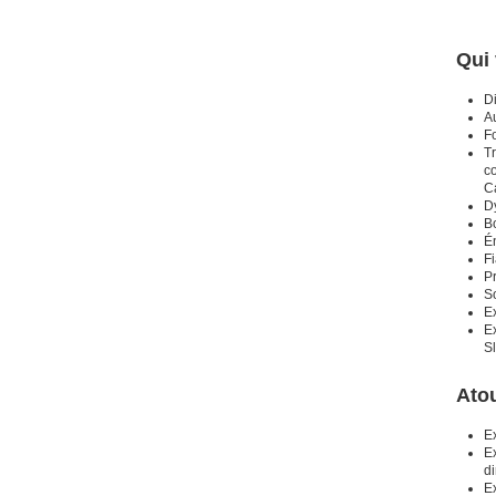
Qui 
D
A
F
Tr
c
C
Dy
B
Én
Fi
Pr
So
Ex
Ex
Sl
Ato
E
Ex
di
E