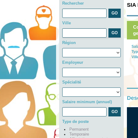
Rechercher
SIA 
Ville
Co
ge
Région
Sal
Typ
Vill
Employeur
Spécialité
Desc
Salaire minimum (annuel)
Type de poste
Permanent
Temporaire