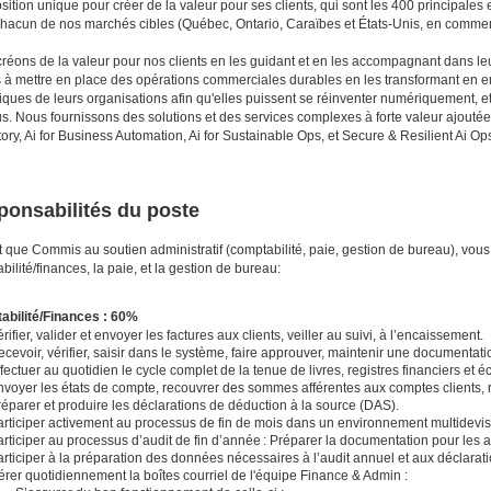
sition unique pour créer de la valeur pour ses clients, qui sont les 400 principales 
hacun de nos marchés cibles (Québec, Ontario, Caraïbes et États-Unis, en commenç
réons de la valeur pour nos clients en les guidant et en les accompagnant dans leur
 à mettre en place des opérations commerciales durables en les transformant en e
ques de leurs organisations afin qu'elles puissent se réinventer numériquement, et e
s. Nous fournissons des solutions et des services complexes à forte valeur ajoutée 
tory, Ai for Business Automation, Ai for Sustainable Ops, et Secure & Resilient Ai Op
ponsabilités du poste
t que Commis au soutien administratif (comptabilité, paie, gestion de bureau), vous
bilité/finances, la paie, et la gestion de bureau:
bilité/Finances : 60%
rifier, valider et envoyer les factures aux clients, veiller au suivi, à l’encaissement.
cevoir, vérifier, saisir dans le système, faire approuver, maintenir une documentati
fectuer au quotidien le cycle complet de la tenue de livres, registres financiers et éc
nvoyer les états de compte, recouvrer des sommes afférentes aux comptes clients,
éparer et produire les déclarations de déduction à la source (DAS).
articiper activement au processus de fin de mois dans un environnement multidevi
rticiper au processus d’audit de fin d’année : Préparer la documentation pour les a
rticiper à la préparation des données nécessaires à l’audit annuel et aux déclarati
rer quotidiennement la boîtes courriel de l'équipe Finance & Admin :